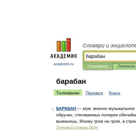
Словари и энциклоп
academic.ru
Толкования
Переводы
барабан
Толкование
Перевод
Книги
БАРАБАН
— муж. военно музыкальное о
1
обручах, стягиваемых поперек обечайки
выманишь. Иному гром не гром, а стр
Толковый словарь Даля