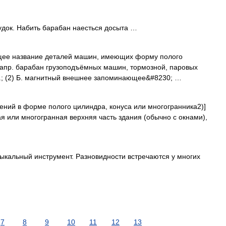
удок. Набить барабан наесться досыта …
щее название деталей машин, имеющих форму полого
напр. барабан грузоподъёмных машин, тормозной, паровых
р.; (2) Б. магнитный внешнее запоминающее&#8230; …
ний в форме полого цилиндра, конуса или многогранника2)]
 или многогранная верхняя часть здания (обычно с окнами),
альный инструмент. Разновидности встречаются у многих
7
8
9
10
11
12
13